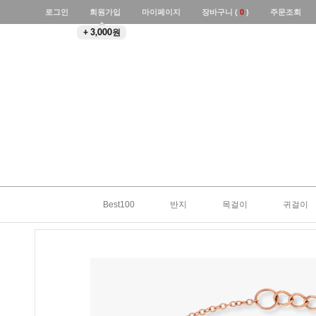
로그인
회원가입
마이페이지
장바구니 (
0
)
주문조회
+ 3,000원
Best100
반지
목걸이
귀걸이