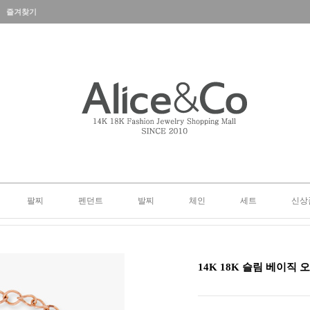
즐겨찾기
팔찌
펜던트
발찌
체인
세트
신상
14K 18K 슬림 베이직 