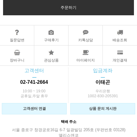
주문하기
질문답변
구매후기
카톡상담
배송조회
장바구니
관심상품
마이페이지
개인결재
고객센터
입금계좌
ㅡ
ㅡ
02-741-2664
이태곤
10:00 ~ 19:00
우리은행
공휴일,주말 휴무
1002-830-205391
고객센터 연결
상품 문의 게시판
택배 주소
서울 종로구 창경궁로16길 6-7 일광빌딩 205호 (우편번호 03128)
앨리스앤코