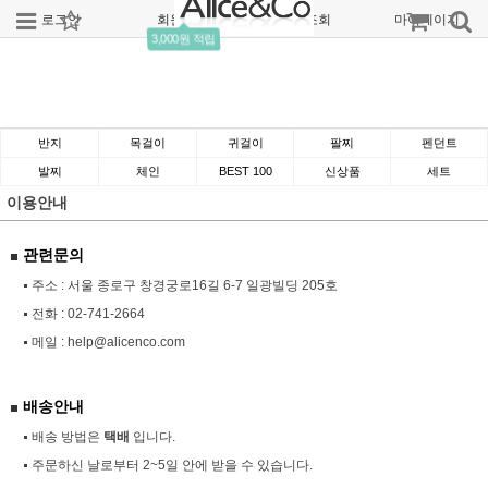
로그인
회원가입
주문조회
마이페이지
3,000원 적립
반지
목걸이
귀걸이
팔찌
펜던트
발찌
체인
BEST 100
신상품
세트
이용안내
관련문의
주소 : 서울 종로구 창경궁로16길 6-7 일광빌딩 205호
전화 :
02-741-2664
메일 :
help@alicenco.com
배송안내
배송 방법은
택배
입니다.
주문하신 날로부터 2~5일 안에 받을 수 있습니다.