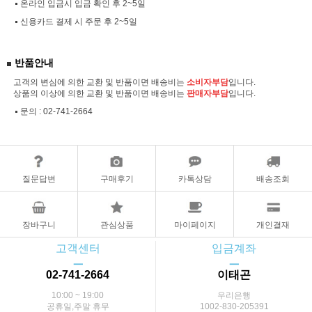
온라인 입금시 입금 확인 후 2~5일
신용카드 결제 시 주문 후 2~5일
반품안내
고객의 변심에 의한 교환 및 반품이면 배송비는
소비자부담
입니다.
상품의 이상에 의한 교환 및 반품이면 배송비는
판매자부담
입니다.
문의 :
02-741-2664
질문답변
구매후기
카톡상담
배송조회
장바구니
관심상품
마이페이지
개인결재
고객센터
입금계좌
ㅡ
ㅡ
02-741-2664
이태곤
10:00 ~ 19:00
우리은행
공휴일,주말 휴무
1002-830-205391