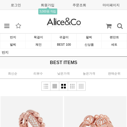
로그인
회원가입
주문조회
마이페이지
3,000원 적립
반지
목걸이
귀걸이
팔찌
펜던트
발찌
체인
BEST 100
신상품
세트
반지
BEST ITEMS
최신순
리뷰수
낮은가격
높은가격
판매순위