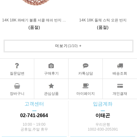
14K 18K 꽈배기 볼륨 서클 매쉬 반지 그물
14K 18K 돌체 스틱 오픈 반지
(품절)
(품절)
더보기
(
1
/
10
)
+
질문답변
구매후기
카톡상담
배송조회
장바구니
관심상품
마이페이지
개인결재
고객센터
입금계좌
ㅡ
ㅡ
02-741-2664
이태곤
10:00 ~ 19:00
우리은행
공휴일,주말 휴무
1002-830-205391