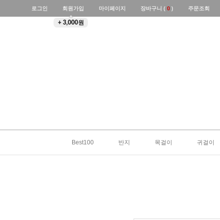
로그인
회원가입
마이페이지
장바구니 (
0
)
주문조회
+ 3,000원
Best100
반지
목걸이
귀걸이