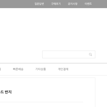
질문답변
구매후기
공지사항
이벤트
품
빠른배송
기타상품
개인결제
몬드 반지