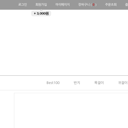
로그인
회원가입
마이페이지
장바구니 (
0
)
주문조회
즐
+ 3,000원
Best100
반지
목걸이
귀걸이