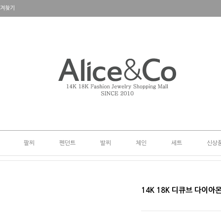
겨찾기
팔찌
펜던트
발찌
체인
세트
신상
14K 18K 디큐브 다이아