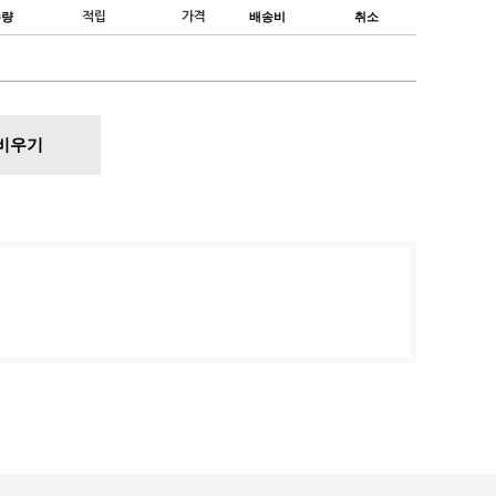
수량
적립
가격
배송비
취소
비우기