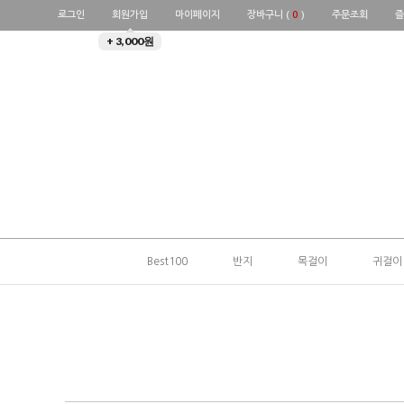
로그인
회원가입
마이페이지
장바구니 (
0
)
주문조회
즐
+ 3,000원
Best100
반지
목걸이
귀걸이