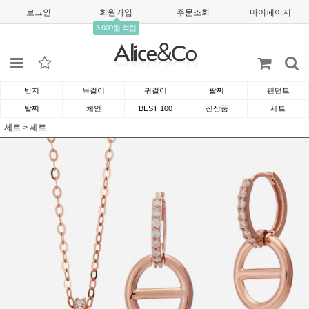
로그인
회원가입
주문조회
마이페이지
3,000원 적립
반지
목걸이
귀걸이
팔찌
펜던트
발찌
체인
BEST 100
신상품
세트
세트
>
세트