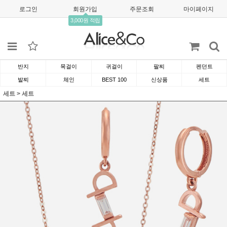
로그인
회원가입
주문조회
마이페이지
3,000원 적립
반지
목걸이
귀걸이
팔찌
펜던트
발찌
체인
BEST 100
신상품
세트
세트
>
세트