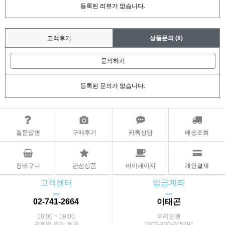
등록된 리뷰가 없습니다.
고객후기
상품문의
(8)
문의하기
등록된 문의가 없습니다.
질문답변
구매후기
카톡상담
배송조회
장바구니
관심상품
마이페이지
개인결재
고객센터
입금계좌
ㅡ
ㅡ
02-741-2664
이태곤
10:00 ~ 19:00
우리은행
공휴일,주말 휴무
1002-830-205391