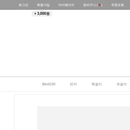
로그인
회원가입
마이페이지
장바구니 (
0
)
주문조회
+ 3,000원
Best100
반지
목걸이
귀걸이