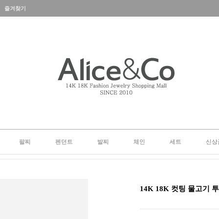
즐겨찾기
팔찌
펜던트
발찌
체인
세트
신상
14K 18K 컷팅 물고기