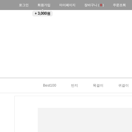
로그인
회원가입
마이페이지
장바구니 (
0
)
주문조회
+ 3,000원
Best100
반지
목걸이
귀걸이