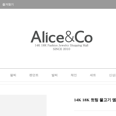
즐겨찾기
팔찌
펜던트
발찌
체인
세트
신상
14K 18K 컷팅 물고기 