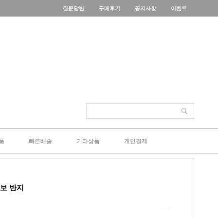
질문답변
구매후기
공지사항
이벤트
품
빠른배송
기타상품
개인결제
엠보 반지