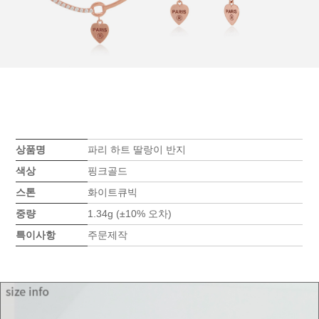
상품명
파리 하트 딸랑이 반지
색상
핑크골드
스톤
화이트큐빅
중량
1.34g (±10% 오차)
특이사항
주문제작