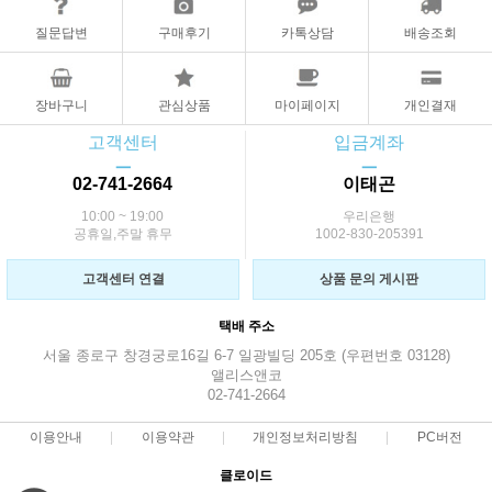
질문답변
구매후기
카톡상담
배송조회
장바구니
관심상품
마이페이지
개인결재
고객센터
입금계좌
ㅡ
ㅡ
02-741-2664
이태곤
10:00 ~ 19:00
우리은행
공휴일,주말 휴무
1002-830-205391
고객센터 연결
상품 문의 게시판
택배 주소
서울 종로구 창경궁로16길 6-7 일광빌딩 205호 (우편번호 03128)
앨리스앤코
02-741-2664
이용안내
이용약관
개인정보처리방침
PC버전
클로이드