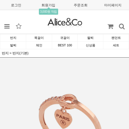
로그인
회원가입
주문조회
마이페이지
3,000원 적립
반지
목걸이
귀걸이
팔찌
펜던트
발찌
체인
BEST 100
신상품
세트
반지
>
반지(기본)