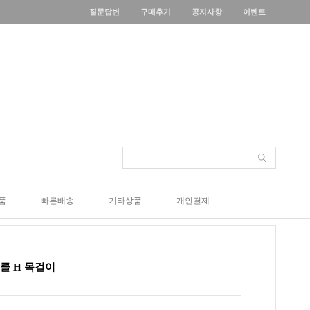
질문답변
구매후기
공지사항
이벤트
품
빠른배송
기타상품
개인결제
서클 H 목걸이