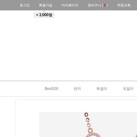
로그인
회원가입
마이페이지
장바구니 (
0
)
주문조회
+ 3,000원
Best100
반지
목걸이
귀걸이