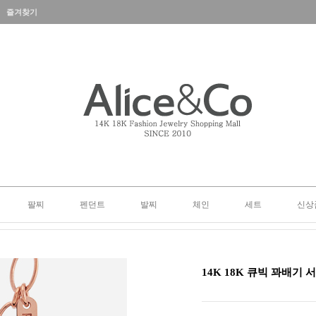
즐겨찾기
팔찌
펜던트
발찌
체인
세트
신상
14K 18K 큐빅 꽈배기 