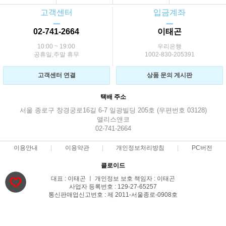
고객센터
입금계좌
ㅡ
ㅡ
02-741-2664
이태곤
10:00 ~ 19:00
우리은행
공휴일,주말 휴무
1002-830-205391
고객센터 연결
상품 문의 게시판
택배 주소
서울 종로구 창경궁로16길 6-7 일광빌딩 205호 (우편번호 03128)
앨리스앤코
02-741-2664
이용안내
이용약관
개인정보처리방침
PC버전
클로이드
대표 : 이태곤 ㅣ 개인정보 보호 책임자 : 이태곤
사업자 등록번호 : 129-27-65257
통신판매업신고번호 : 제 2011-서울종로-0908호
전화 : 02-741-2664 ㅣ 팩스 : 02-741-2664
주소 : 서울 종로구 창경궁로16길 6-7 일광빌딩 205호
COPYRIGHT(C)Alice&CO ALL RIGHTS RESERVED.