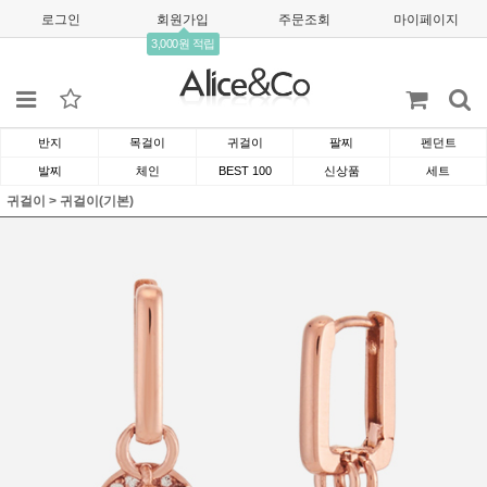
로그인
회원가입
주문조회
마이페이지
3,000원 적립
반지
목걸이
귀걸이
팔찌
펜던트
발찌
체인
BEST 100
신상품
세트
귀걸이
>
귀걸이(기본)