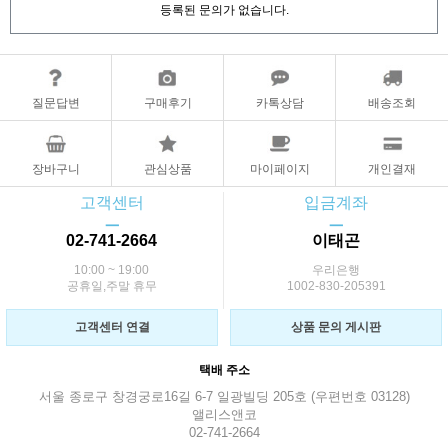
등록된 문의가 없습니다.
질문답변
구매후기
카톡상담
배송조회
장바구니
관심상품
마이페이지
개인결재
고객센터
입금계좌
ㅡ
ㅡ
02-741-2664
이태곤
10:00 ~ 19:00
우리은행
공휴일,주말 휴무
1002-830-205391
고객센터 연결
상품 문의 게시판
택배 주소
서울 종로구 창경궁로16길 6-7 일광빌딩 205호 (우편번호 03128)
앨리스앤코
02-741-2664