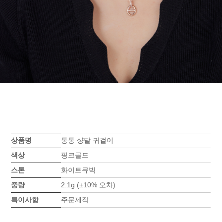
상품명
통통 샹달 귀걸이
색상
핑크골드
스톤
화이트큐빅
중량
2.1g (±10% 오차)
특이사항
주문제작