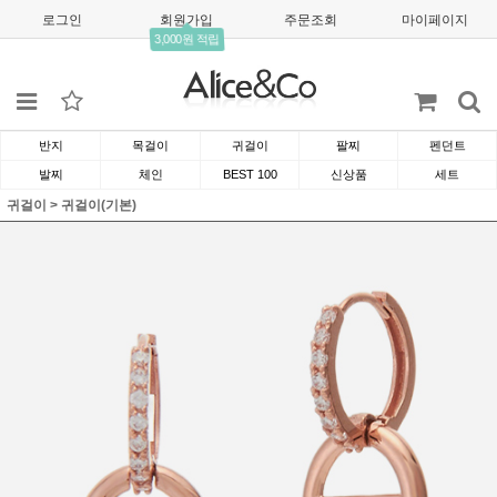
로그인
회원가입
주문조회
마이페이지
3,000원 적립
반지
목걸이
귀걸이
팔찌
펜던트
발찌
체인
BEST 100
신상품
세트
귀걸이
>
귀걸이(기본)