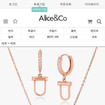
로그인
회원가입
주문조회
마이페이지
3,000원 적립
반지
목걸이
귀걸이
팔찌
펜던트
발찌
체인
BEST 100
신상품
세트
세트
>
세트