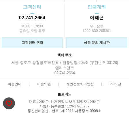
고객센터
입금계좌
ㅡ
ㅡ
02-741-2664
이태곤
10:00 ~ 19:00
우리은행
공휴일,주말 휴무
1002-830-205391
고객센터 연결
상품 문의 게시판
택배 주소
서울 종로구 창경궁로16길 6-7 일광빌딩 205호 (우편번호 03128)
앨리스앤코
02-741-2664
이용안내
이용약관
개인정보처리방침
PC버전
클로이드
대표 : 이태곤 ㅣ 개인정보 보호 책임자 : 이태곤
사업자 등록번호 : 129-27-65257
통신판매업신고번호 : 제 2011-서울종로-0908호
전화 : 02-741-2664 ㅣ 팩스 : 02-741-2664
주소 : 서울 종로구 창경궁로16길 6-7 일광빌딩 205호
COPYRIGHT(C)Alice&CO ALL RIGHTS RESERVED.