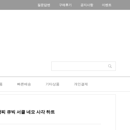
질문답변
구매후기
공지사항
이벤트
품
빠른배송
기타상품
개인결제
 팔찌 큐빅 서클 네모 사각 하트