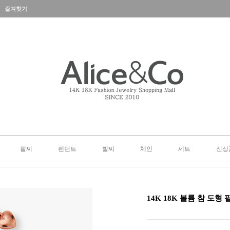
즐겨찾기
팔찌
펜던트
발찌
체인
세트
신상
14K 18K 볼륨 참 도형