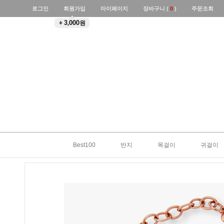
로그인
회원가입
마이페이지
장바구니 (
0
)
주문조회
+ 3,000원
Best100
반지
목걸이
귀걸이