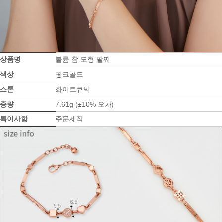
상품명
볼륨 참 도형 팔찌
색상
핑크골드
스톤
화이트큐빅
중량
7.61g (±10% 오차)
특이사항
주문제작