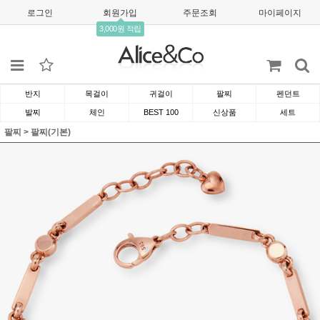
로그인
회원가입
주문조회
마이페이지
3,000원 적립
반지
목걸이
귀걸이
팔찌
펜던트
발찌
체인
BEST 100
신상품
세트
팔찌
>
팔찌(기본)