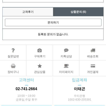
고객후기
상품문의
(6)
문의하기
등록된 문의가 없습니다.
질문답변
구매후기
카톡상담
배송조회
장바구니
관심상품
마이페이지
개인결재
고객센터
입금계좌
ㅡ
ㅡ
02-741-2664
이태곤
10:00 ~ 19:00
우리은행
공휴일,주말 휴무
1002-830-205391