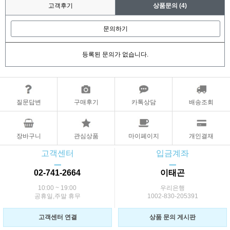
고객후기
상품문의
(4)
문의하기
등록된 문의가 없습니다.
질문답변
구매후기
카톡상담
배송조회
장바구니
관심상품
마이페이지
개인결재
고객센터
입금계좌
ㅡ
ㅡ
02-741-2664
이태곤
10:00 ~ 19:00
우리은행
공휴일,주말 휴무
1002-830-205391
고객센터 연결
상품 문의 게시판