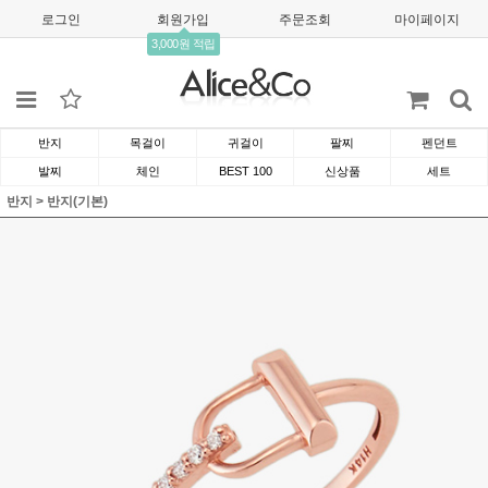
로그인
회원가입
주문조회
마이페이지
3,000원 적립
반지
목걸이
귀걸이
팔찌
펜던트
발찌
체인
BEST 100
신상품
세트
반지
>
반지(기본)