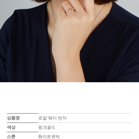
상품명
로얄 웨이 반지
색상
핑크골드
스톤
화이트큐빅