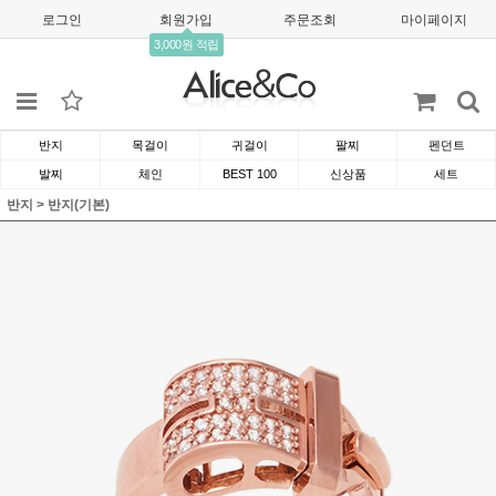
로그인
회원가입
주문조회
마이페이지
3,000원 적립
반지
목걸이
귀걸이
팔찌
펜던트
발찌
체인
BEST 100
신상품
세트
반지
>
반지(기본)