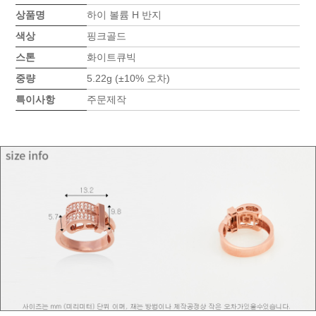
상품명
하이 볼륨 H 반지
색상
핑크골드
스톤
화이트큐빅
중량
5.22g (±10% 오차)
특이사항
주문제작