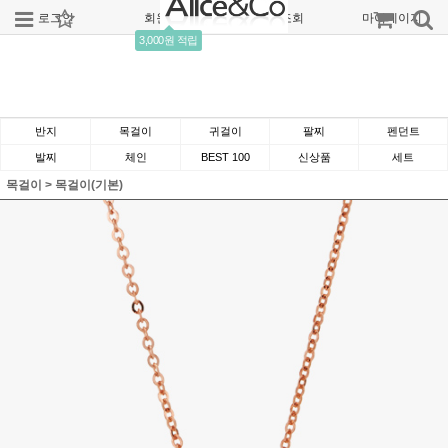
로그인
회원가입
주문조회
마이페이지
3,000원 적립
반지
목걸이
귀걸이
팔찌
펜던트
발찌
체인
BEST 100
신상품
세트
목걸이
>
목걸이(기본)