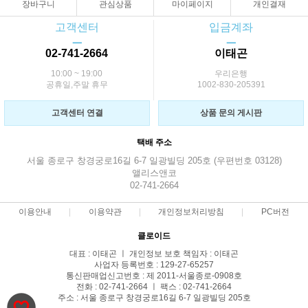
장바구니
관심상품
마이페이지
개인결재
고객센터
입금계좌
ㅡ
ㅡ
02-741-2664
이태곤
10:00 ~ 19:00
우리은행
공휴일,주말 휴무
1002-830-205391
고객센터 연결
상품 문의 게시판
택배 주소
서울 종로구 창경궁로16길 6-7 일광빌딩 205호 (우편번호 03128)
앨리스앤코
02-741-2664
이용안내
이용약관
개인정보처리방침
PC버전
클로이드
대표 : 이태곤 ㅣ 개인정보 보호 책임자 : 이태곤
사업자 등록번호 : 129-27-65257
통신판매업신고번호 : 제 2011-서울종로-0908호
전화 : 02-741-2664 ㅣ 팩스 : 02-741-2664
주소 : 서울 종로구 창경궁로16길 6-7 일광빌딩 205호