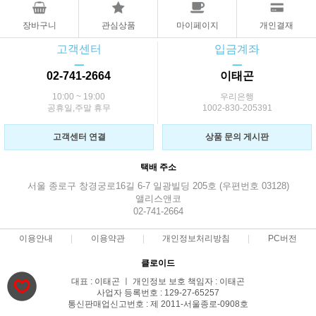
장바구니
관심상품
마이페이지
개인결재
고객센터
입금계좌
ㅡ
ㅡ
02-741-2664
이태곤
10:00 ~ 19:00
우리은행
공휴일,주말 휴무
1002-830-205391
고객센터 연결
상품 문의 게시판
택배 주소
서울 종로구 창경궁로16길 6-7 일광빌딩 205호 (우편번호 03128)
앨리스앤코
02-741-2664
이용안내
이용약관
개인정보처리방침
PC버전
클로이드
대표 : 이태곤 ㅣ 개인정보 보호 책임자 : 이태곤
사업자 등록번호 : 129-27-65257
통신판매업신고번호 : 제 2011-서울종로-0908호
전화 : 02-741-2664 ㅣ 팩스 : 02-741-2664