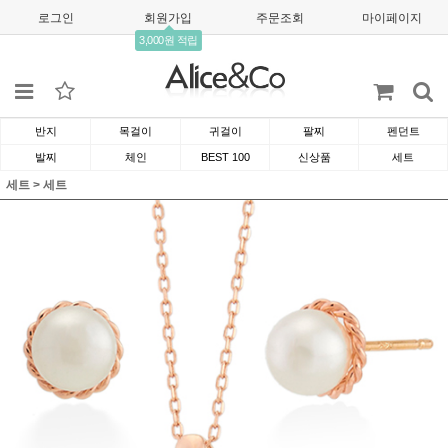
로그인
회원가입
주문조회
마이페이지
3,000원 적립
반지
목걸이
귀걸이
팔찌
펜던트
발찌
체인
BEST 100
신상품
세트
세트
>
세트