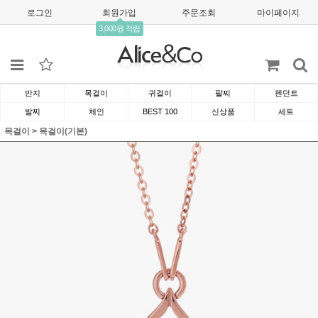
로그인
회원가입
주문조회
마이페이지
3,000원 적립
반지
목걸이
귀걸이
팔찌
펜던트
발찌
체인
BEST 100
신상품
세트
목걸이
>
목걸이(기본)