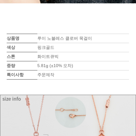
상품명
루이 노블레스 클로버 목걸이
색상
핑크골드
스톤
화이트큐빅
중량
5.81g (±10% 오차)
특이사항
주문제작