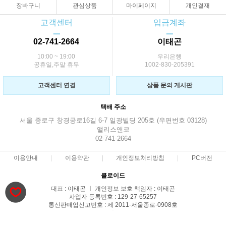
장바구니
관심상품
마이페이지
개인결재
고객센터
입금계좌
ㅡ
ㅡ
02-741-2664
이태곤
10:00 ~ 19:00
우리은행
공휴일,주말 휴무
1002-830-205391
고객센터 연결
상품 문의 게시판
택배 주소
서울 종로구 창경궁로16길 6-7 일광빌딩 205호 (우편번호 03128)
앨리스앤코
02-741-2664
이용안내
이용약관
개인정보처리방침
PC버전
클로이드
대표 : 이태곤 ㅣ 개인정보 보호 책임자 : 이태곤
사업자 등록번호 : 129-27-65257
통신판매업신고번호 : 제 2011-서울종로-0908호
전화 : 02-741-2664 ㅣ 팩스 : 02-741-2664
주소 : 서울 종로구 창경궁로16길 6-7 일광빌딩 205호