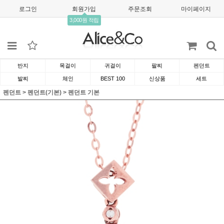
로그인
회원가입
주문조회
마이페이지
3,000원 적립
반지
목걸이
귀걸이
팔찌
펜던트
발찌
체인
BEST 100
신상품
세트
펜던트
>
펜던트(기본)
>
펜던트 기본