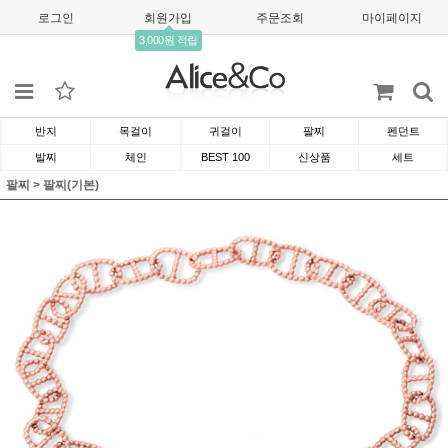
로그인
회원가입
주문조회
마이페이지
3,000원 적립
반지
목걸이
귀걸이
팔찌
펜던트
발찌
체인
BEST 100
신상품
세트
팔찌
>
팔찌(기본)