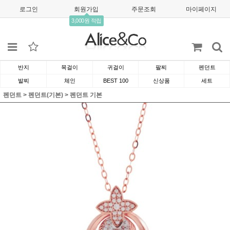
로그인
회원가입
주문조회
마이페이지
3,000원 적립
반지
목걸이
귀걸이
팔찌
펜던트
발찌
체인
BEST 100
신상품
세트
펜던트
>
펜던트(기본)
>
펜던트 기본