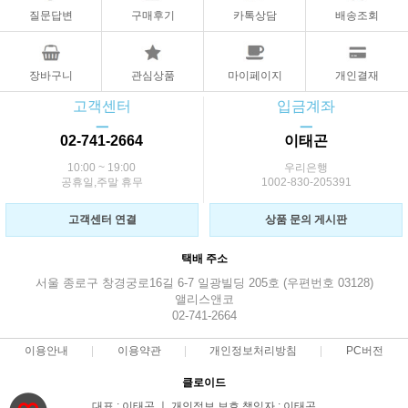
질문답변
구매후기
카톡상담
배송조회
장바구니
관심상품
마이페이지
개인결재
고객센터
입금계좌
ㅡ
ㅡ
02-741-2664
이태곤
10:00 ~ 19:00
우리은행
공휴일,주말 휴무
1002-830-205391
고객센터 연결
상품 문의 게시판
택배 주소
서울 종로구 창경궁로16길 6-7 일광빌딩 205호 (우편번호 03128)
앨리스앤코
02-741-2664
이용안내
이용약관
개인정보처리방침
PC버전
클로이드
대표 : 이태곤 ㅣ 개인정보 보호 책임자 : 이태곤