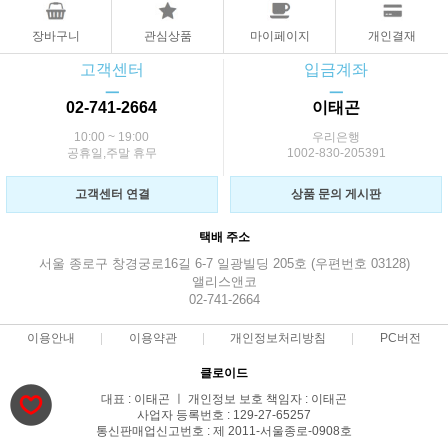
장바구니
관심상품
마이페이지
개인결재
고객센터
입금계좌
ㅡ
ㅡ
02-741-2664
이태곤
10:00 ~ 19:00
우리은행
공휴일,주말 휴무
1002-830-205391
고객센터 연결
상품 문의 게시판
택배 주소
서울 종로구 창경궁로16길 6-7 일광빌딩 205호 (우편번호 03128)
앨리스앤코
02-741-2664
이용안내
이용약관
개인정보처리방침
PC버전
클로이드
대표 : 이태곤 ㅣ 개인정보 보호 책임자 : 이태곤
사업자 등록번호 : 129-27-65257
통신판매업신고번호 : 제 2011-서울종로-0908호
전화 : 02-741-2664 ㅣ 팩스 : 02-741-2664