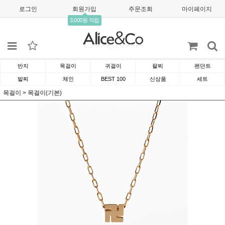
로그인
회원가입
주문조회
마이페이지
3,000원 적립
반지
목걸이
귀걸이
팔찌
펜던트
발찌
체인
BEST 100
신상품
세트
목걸이
>
목걸이(기본)