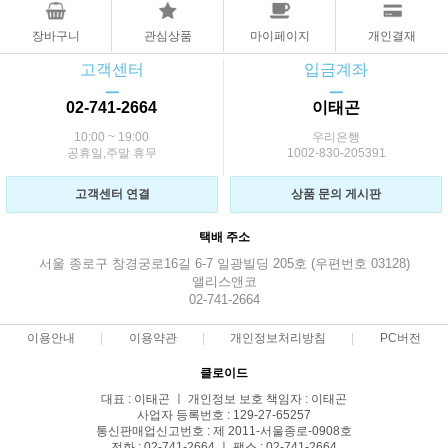
장바구니
관심상품
마이페이지
개인결재
고객센터
입금계좌
ㅡ
ㅡ
02-741-2664
이태곤
10:00 ~ 19:00
우리은행
공휴일,주말 휴무
1002-830-205391
고객센터 연결
상품 문의 게시판
택배 주소
서울 종로구 창경궁로16길 6-7 일광빌딩 205호 (우편번호 03128)
앨리스앤코
02-741-2664
이용안내
이용약관
개인정보처리방침
PC버전
클로이드
대표 : 이태곤 ㅣ 개인정보 보호 책임자 : 이태곤
사업자 등록번호 : 129-27-65257
통신판매업신고번호 : 제 2011-서울종로-0908호
전화 : 02-741-2664 ㅣ 팩스 : 02-741-2664