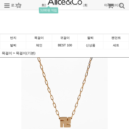
로그인
회원가입
주문조회
마이페이지
3,000원 적립
반지
목걸이
귀걸이
팔찌
펜던트
발찌
체인
BEST 100
신상품
세트
목걸이
>
목걸이(기본)